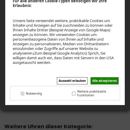
Für alle anderen Cookie-Typen benötigen wir Ihre
gebürstet mit schwarz eloxiertem Aluminiumring in
Erlaubnis:
Drehlünette, Gehäusedurchmesser 42,5 mm, 10 atm
waterresistant, Echtlederband schwarz mit grauen
Unsere Seite verwendet weitere, praktikable Cookies um
Nähten, jap. Qualitätswerk Citizen Miyota OS 20
Inhalte und Anzeigen auf Sie zuschneiden zu können oder
Ihnen Inhalte Dritter (Beispiel Anzeige von Google Maps)
EURO 84,67 *
anzeigen zu können. Wir verwenden Cookies um
personenbezogene Daten von Ihnen auf Inhalte und
Anzeigen zu personalisieren, Medien von Drittanbietern
* inkl. Standard-Verpackung B24L/B24S. Preis bei Abnahme von
einzubinden oder Zugriffe auf unserer Website zu
analysieren.(Zum Beispiel Google Analytics) Sprich, Sie
100 Stück. Bitte Staffelpreise beachten zzgl. 19% MwSt. und
willigen damit auch ein, dass Daten mit Servern in den USA
Versandkosten
ausgetauscht werden.
UHREN BESTELLEN
Auswahl erlauben
Alle akzeptieren
UNVERBINDLICHES ANGEBOT ERSTELLEN
Weitere praktikable
Notwendig
Funktionen
EIGENES LOGO AUFSPIELEN
Weitere Uhren dieser Kategorie: