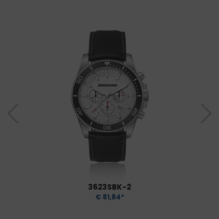
3623SBK-2
€ 81,84*