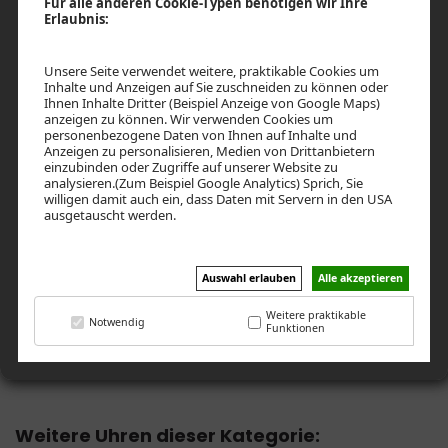
Für alle anderen Cookie-Typen benötigen wir Ihre
gebürstet mit schwarz eloxiertem Aluminiumring in
Erlaubnis:
Drehlünette, Gehäusedurchmesser 42,5 mm, 10 atm
waterresistant, Silikon-Kautschukband schwarz, jap.
Unsere Seite verwendet weitere, praktikable Cookies um
Qualitätswerk Citizen Miyota OS 20
Inhalte und Anzeigen auf Sie zuschneiden zu können oder
Ihnen Inhalte Dritter (Beispiel Anzeige von Google Maps)
EURO 79,95 *
anzeigen zu können. Wir verwenden Cookies um
personenbezogene Daten von Ihnen auf Inhalte und
Anzeigen zu personalisieren, Medien von Drittanbietern
* inkl. Standard-Verpackung B24L/B24S. Preis bei Abnahme von
einzubinden oder Zugriffe auf unserer Website zu
analysieren.(Zum Beispiel Google Analytics) Sprich, Sie
100 Stück. Bitte Staffelpreise beachten zzgl. 19% MwSt. und
willigen damit auch ein, dass Daten mit Servern in den USA
Versandkosten
ausgetauscht werden.
UHREN BESTELLEN
Auswahl erlauben
Alle akzeptieren
UNVERBINDLICHES ANGEBOT ERSTELLEN
Weitere praktikable
Notwendig
Funktionen
EIGENES LOGO AUFSPIELEN
Weitere Uhren dieser Kategorie: