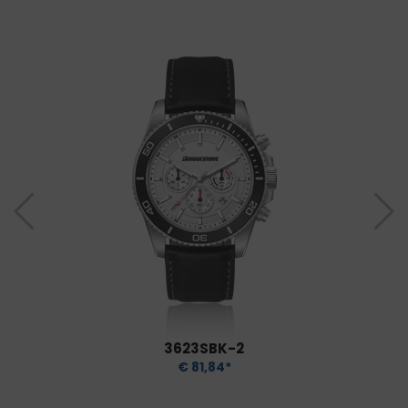
3623SBK-2
€ 81,84*