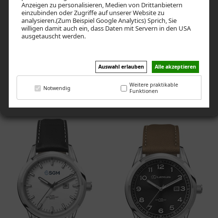
Anzeigen zu personalisieren, Medien von Drittanbietern
einzubinden oder Zugriffe auf unserer Website zu
analysieren.(Zum Beispiel Google Analytics) Sprich, Sie
willigen damit auch ein, dass Daten mit Servern in den USA
ausgetauscht werden.
Auswahl erlauben
Alle akzeptieren
L5626S9D-SS
M5626S7-D
€ 47,88*
€ 43,16*
Weitere praktikable
Notwendig
Funktionen